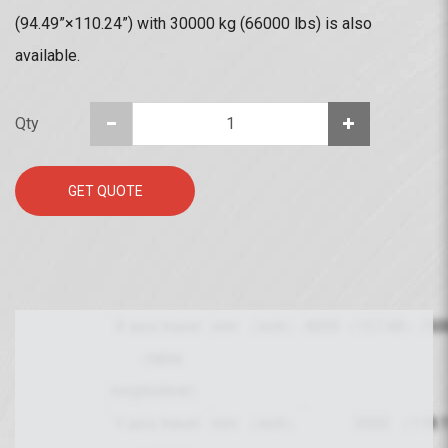
(94.49”×110.24”) with 30000 kg (66000 lbs) is also
available.
Qty
GET QUOTE
X axis travel
mm （inch）
4000（157.48）/50
（table
longitudinal）
Y axis travel
mm （inch）
3000 （118.