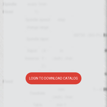
Spindle
every 1min-
Head
1）
Spindle speed
step
change range
BBT50（BIG-PLUS D
Spindle taper
Rapid
（X・
m
8
traverse
Y・
（inch）/min
Z）
m
6
（W）
LOGIN TO DOWNLOAD CATALOG
Feed
（inch）/min
mm
1～4000
Feedrate
（inch）/min
Table
min-1