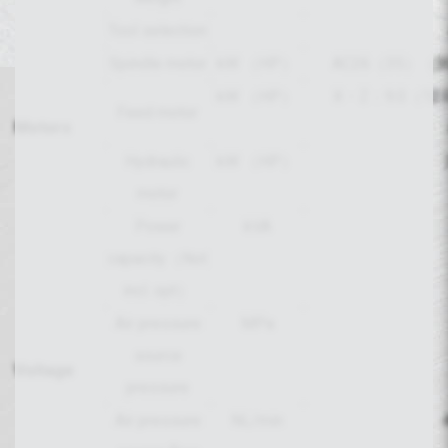
Tool selection
Spindle motor
kW （HP）
AC26（35）（30
kW （HP）
X・Z：9.0（12
Feed motor
Motors
Hydraulic
kW （HP）
motor
Power
kVA
capacity（Not
incl. opt）
Air pressure
MPa
source
Voltage
pressure
Air pressure
NL/min